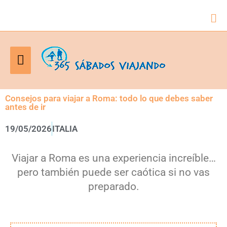
Bus
Menú
principal
Consejos para viajar a Roma: todo lo que debes saber
antes de ir
19/05/2026
ITALIA
Viajar a Roma es una experiencia increíble…
pero también puede ser caótica si no vas
preparado.