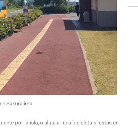
 en Sakurajima
nte por la isla, o alquilar una bicicleta si estás en