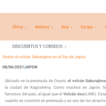
África
América
Asia
Europa
DESCUENTOS Y CONSEJOS
Visitar el volcán Sakurajima en el Sur de Japón
08/06/2021
JAPON
Ubicado en la península de Osumi,
el volcán Sakurajima
la ciudad de Kagoshima. Como muchos en Japón, Sa
famosos del país, al igual que el
Volcán Aso
(LINK). Esta
cuando se convirtió en península y es uno de los atracti