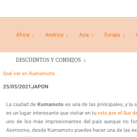
África
América
Asia
Europa
DESCUENTOS Y CONSEJOS
Qué ver en Kumamoto
25/05/2021
JAPON
La ciudad de
Kumamoto
es una de las principales, y l
es un lugar interesante que visitar en tu
ruta por el Sur 
uno de los más impresionantes del país aunque no form
Asimismo, desde Kumamoto puedes hacer una de las exc