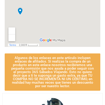
Algunos de los enlaces en este artículo incluyen
enlaces de afiliados. Si realizas la compra de un
producto en este enlace nosotros recibiremos una
pequeña comisión que nos ayuda a poder seguir con
el proyecto 365 Sábados Viajando. Esto no quiere
decir que a ti te suponga un gasto extra, ya que TU
COMPRA NO SE INCREMENTA NI UN CÉNTIMO, en
realidad hay muchas veces que tienes un descuento
por ser nuestro lector.