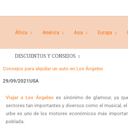
África
América
Asia
Europa
DESCUENTOS Y CONSEJOS
Consejos para alquilar un auto en Los Ángeles
29/09/2021
USA
Viajar a Los Ángeles
es sinónimo de glamour, ya que
sectores tan importantes y diversos como el musical, e
urbe es uno de los motores económicos más importan
poblada.